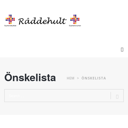
Önskelista
HEM
>
ÖNSKELISTA